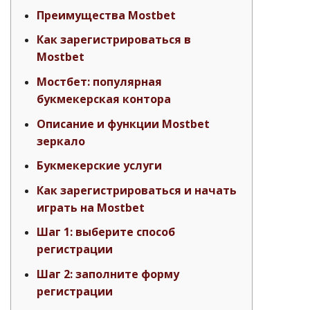
Преимущества Mostbet
Как зарегистрироваться в
Mostbet
Мостбет: популярная
букмекерская контора
Описание и функции Mostbet
зеркало
Букмекерские услуги
Как зарегистрироваться и начать
играть на Mostbet
Шаг 1: выберите способ
регистрации
Шаг 2: заполните форму
регистрации