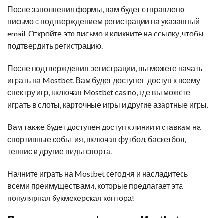
После заполнения формы, вам будет отправлено
письмо с подтверждением регистрации на указанный
email. Откройте это письмо и кликните на ссылку, чтобы
подтвердить регистрацию.
После подтверждения регистрации, вы можете начать
играть на Mostbet. Вам будет доступен доступ к всему
спектру игр, включая Mostbet casino, где вы можете
играть в слоты, карточные игры и другие азартные игры.
Вам также будет доступен доступ к линии и ставкам на
спортивные события, включая футбол, баскетбол,
теннис и другие виды спорта.
Начните играть на Mostbet сегодня и насладитесь
всеми преимуществами, которые предлагает эта
популярная букмекерская контора!