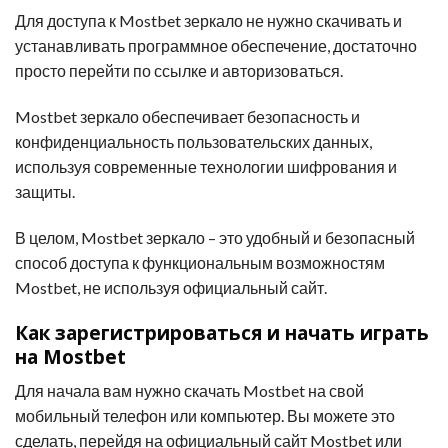
Для доступа к Mostbet зеркало не нужно скачивать и
устанавливать программное обеспечение, достаточно
просто перейти по ссылке и авторизоваться.
Mostbet зеркало обеспечивает безопасность и
конфиденциальность пользовательских данных,
используя современные технологии шифрования и
защиты.
В целом, Mostbet зеркало – это удобный и безопасный
способ доступа к функциональным возможностям
Mostbet, не используя официальный сайт.
Как зарегистрироваться и начать играть
на Mostbet
Для начала вам нужно скачать Mostbet на свой
мобильный телефон или компьютер. Вы можете это
сделать, перейдя на официальный сайт Mostbet или