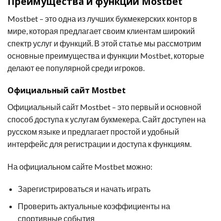
Преимущества и функции Mostbet
Mostbet – это одна из лучших букмекерских контор в
мире, которая предлагает своим клиентам широкий
спектр услуг и функций. В этой статье мы рассмотрим
основные преимущества и функции Mostbet, которые
делают ее популярной среди игроков.
Официальный сайт Mostbet
Официальный сайт Mostbet – это первый и основной
способ доступа к услугам букмекера. Сайт доступен на
русском языке и предлагает простой и удобный
интерфейс для регистрации и доступа к функциям.
На официальном сайте Mostbet можно:
Зарегистрироваться и начать играть
Проверить актуальные коэффициенты на
спортивные события