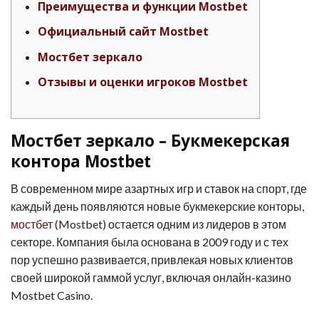
Преимущества и функции Mostbet
Официальный сайт Mostbet
Мостбет зеркало
Отзывы и оценки игроков Mostbet
Мостбет зеркало – Букмекерская
контора Mostbet
В современном мире азартных игр и ставок на спорт, где
каждый день появляются новые букмекерские конторы,
мостбет
(Mostbet) остается одним из лидеров в этом
секторе. Компания была основана в 2009 году и с тех
пор успешно развивается, привлекая новых клиентов
своей широкой гаммой услуг, включая онлайн-казино
Mostbet Casino.