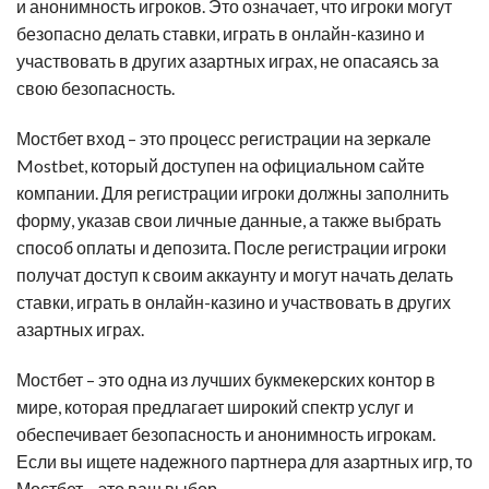
и анонимность игроков. Это означает, что игроки могут
безопасно делать ставки, играть в онлайн-казино и
участвовать в других азартных играх, не опасаясь за
свою безопасность.
Мостбет вход – это процесс регистрации на зеркале
Mostbet, который доступен на официальном сайте
компании. Для регистрации игроки должны заполнить
форму, указав свои личные данные, а также выбрать
способ оплаты и депозита. После регистрации игроки
получат доступ к своим аккаунту и могут начать делать
ставки, играть в онлайн-казино и участвовать в других
азартных играх.
Мостбет – это одна из лучших букмекерских контор в
мире, которая предлагает широкий спектр услуг и
обеспечивает безопасность и анонимность игрокам.
Если вы ищете надежного партнера для азартных игр, то
Мостбет – это ваш выбор.