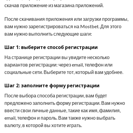
скачав приложение из магазина приложений.
После скачивания приложения или загрузки программы,
вам нужно зарегистрироваться на Mostbet. Для этого
вам нужно выполнить следующие шаги:
Шаг 1: выберите способ регистрации
На странице регистрации вы увидите несколько
вариантов регистрации: через email, телефон или
социальные сети. Выберите тот, который вам удобнее.
Шаг 2: заполните форму регистрации
После выбора способа регистрации, вам будет
предложено заполнить форму регистрации. Вам нужно
ввести свои личные данные, такие как имя, фамилия,
email, телефон и пароль. Вам также нужно выбрать
валюту, в которой вы хотите играть.