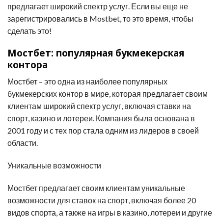
предлагает широкий спектр услуг. Если вы еще не
зарегистрировались в Mostbet, то это время, чтобы
сделать это!
Мостбет: популярная букмекерская
контора
Мостбет – это одна из наиболее популярных
букмекерских контор в мире, которая предлагает своим
клиентам широкий спектр услуг, включая ставки на
спорт, казино и лотереи. Компания была основана в
2001 году и с тех пор стала одним из лидеров в своей
области.
Уникальные возможности
Мостбет предлагает своим клиентам уникальные
возможности для ставок на спорт, включая более 20
видов спорта, а также на игры в казино, лотереи и другие