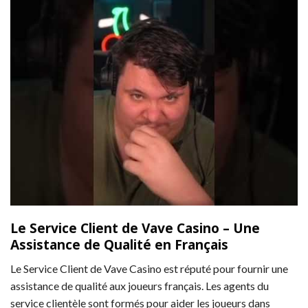
Le Service Client de Vave Casino – Une
Assistance de Qualité en Français
Le Service Client de Vave Casino est réputé pour fournir une
assistance de qualité aux joueurs français. Les agents du
service clientèle sont formés pour aider les joueurs dans