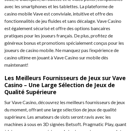
avec les smartphones et les tablettes. La plateforme de
casino mobile Vave est conviviale, intuitive et offre des
fonctionnalités de jeu fluides et sans décalage. Vave Casino
est également sécurisé et offre des options bancaires
pratiques pour les joueurs français. De plus, profitez de
généreux bonus et promotions spécialement conçus pour les
joueurs de casino mobile. Ne manquez pas l’expérience de
casino ultime en jouant à Vave Casino sur mobile dès
maintenant!
Les Meilleurs Fournisseurs de Jeux sur Vave
Casino – Une Large Sélection de Jeux de
Qualité Supérieure
Sur Vave Casino, découvrez les meilleurs fournisseurs de jeux
du moment, offrant une large sélection de jeux de qualité
supérieure. Les amateurs de slots seront ravis avec les
machines à sous en 3D signées Betsoft. Pragmatic Play, quant