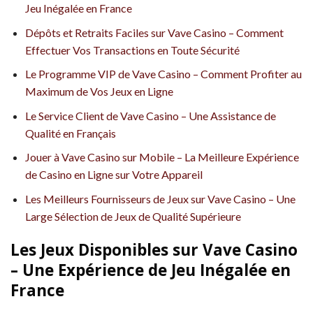
Jeu Inégalée en France
Dépôts et Retraits Faciles sur Vave Casino – Comment
Effectuer Vos Transactions en Toute Sécurité
Le Programme VIP de Vave Casino – Comment Profiter au
Maximum de Vos Jeux en Ligne
Le Service Client de Vave Casino – Une Assistance de
Qualité en Français
Jouer à Vave Casino sur Mobile – La Meilleure Expérience
de Casino en Ligne sur Votre Appareil
Les Meilleurs Fournisseurs de Jeux sur Vave Casino – Une
Large Sélection de Jeux de Qualité Supérieure
Les Jeux Disponibles sur Vave Casino
– Une Expérience de Jeu Inégalée en
France