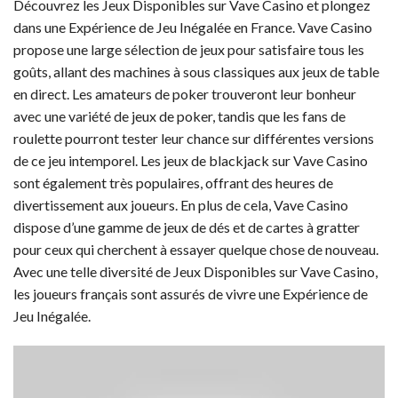
Découvrez les Jeux Disponibles sur Vave Casino et plongez
dans une Expérience de Jeu Inégalée en France. Vave Casino
propose une large sélection de jeux pour satisfaire tous les
goûts, allant des machines à sous classiques aux jeux de table
en direct. Les amateurs de poker trouveront leur bonheur
avec une variété de jeux de poker, tandis que les fans de
roulette pourront tester leur chance sur différentes versions
de ce jeu intemporel. Les jeux de blackjack sur Vave Casino
sont également très populaires, offrant des heures de
divertissement aux joueurs. En plus de cela, Vave Casino
dispose d’une gamme de jeux de dés et de cartes à gratter
pour ceux qui cherchent à essayer quelque chose de nouveau.
Avec une telle diversité de Jeux Disponibles sur Vave Casino,
les joueurs français sont assurés de vivre une Expérience de
Jeu Inégalée.