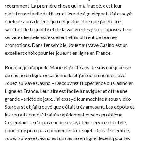
récemment. La première chose qui m’a frappé, c’est leur
plateforme facile à utiliser et leur design élégant. J’ai essayé
quelques-uns de leurs jeux et je dois dire que j’ai été très
satisfait de la qualité et de la variété des jeux proposés. Leur
service clientèle est excellent et ils offrent de bonnes
promotions. Dans l’ensemble, Jouez au Vave Casino est un
excellent choix pour les joueurs en ligne en France.
Bonjour, je m’appelle Marie et j’ai 45 ans. Je suis une joueuse
de casino en ligne occasionnelle et j’ai récemment essayé
Jouez au Vave Casino – Découvrez l’Expérience du Casino en
Ligne en France. Leur site est facile à naviguer et offre une
grande variété de jeux. J’ai essayé leur machine à sous vidéo
Starburst et j’ai trouvé que c’était très amusant. Les dépôts et
les retraits ont été traités rapidement et sans problème.
Cependant, je n’ai pas encore essayé leur service clientèle,
donc je ne peux pas commenter à ce sujet. Dans l’ensemble,
Jouez au Vave Casino est un casino en ligne décent pour les