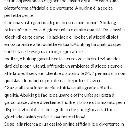
sei un appassionato di giochi da casinò e stai cercando una
piattaforma affidabile e divertente, Abuking è la scelta
perfetta per te.
Con una vasta gamma di giochi da casinò online, Abuking
offre un’esperienza di gioco unica e di alta qualità. Dai classici
giochi di carte come il blackjack e il poker, ai giochi di slot
emozionanti e alle roulette virtuali, Abuking ha qualcosa per
soddisfare le esigenze di ogni giocatore.
Inoltre, Abuking garantisce la sicurezza e la protezione dei
dati dei propri utenti, offrendo un ambiente di gioco sicuro e
affidabile. Il servizio clienti è disponibile 24/7 per aiutarti con
qualsiasi domanda o problema che potresti avere.
Grazie alla sua interfaccia intuitiva e alla grafica di alta
qualità, Abuking è facile da usare e offre un’esperienza di
gioco piacevole e divertente. Inoltre, il sito è ottimizzato per i
dispositivi mobili, il che significa che puoi giocare ai tuoi
giochi da casinò preferiti ovunque ti trovi.
Se sei alla ricerca di un casinò online affidabile e divertente in