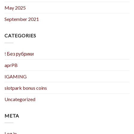
May 2025
September 2021
CATEGORIES
! Без рубрики
aprPB
IGAMING
slotpark bonus coins
Uncategorized
META
Log in