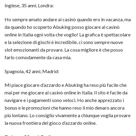
Inglese, 35 anni, Londra:
Ho sempre amato andare ai casinò quando ero in vacanza, ma
da quando ho scoperto Abuking posso giocare al casinò
online in Italia ogni volta che voglio! La grafica è spettacolare
e la selezione di giochi è incredibile, ci sono sempre nuove
slot emozionanti da provare. La cosa migliore è che posso
farlo comodamente da casa mia.
Spagnola, 42 anni, Madrid:
Mi piace giocare d’azzardo e Abuking ha reso più facile che
mai per me giocare al casinò online in Italia. Il sito è facile da
navigare e i pagamenti sono veloci. Ho anche apprezzato i
bonus e le promozioni che hanno reso il mio denaro ancora
più lontano. Lo consiglio vivamente a chiunque voglia provare
la nuova frontiera del gioco d’azzardo online.