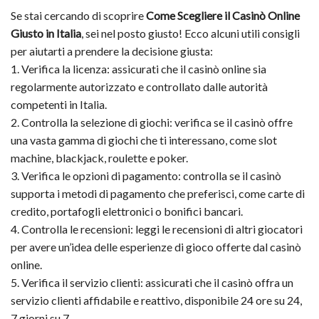
Se stai cercando di scoprire
Come Scegliere il Casinò Online
Giusto in Italia
, sei nel posto giusto! Ecco alcuni utili consigli
per aiutarti a prendere la decisione giusta:
1. Verifica la licenza: assicurati che il casinò online sia
regolarmente autorizzato e controllato dalle autorità
competenti in Italia.
2. Controlla la selezione di giochi: verifica se il casinò offre
una vasta gamma di giochi che ti interessano, come slot
machine, blackjack, roulette e poker.
3. Verifica le opzioni di pagamento: controlla se il casinò
supporta i metodi di pagamento che preferisci, come carte di
credito, portafogli elettronici o bonifici bancari.
4. Controlla le recensioni: leggi le recensioni di altri giocatori
per avere un’idea delle esperienze di gioco offerte dal casinò
online.
5. Verifica il servizio clienti: assicurati che il casinò offra un
servizio clienti affidabile e reattivo, disponibile 24 ore su 24,
7 giorni su 7.