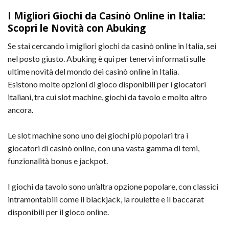
I Migliori Giochi da Casinò Online in Italia:
Scopri le Novità con Abuking
Se stai cercando i migliori giochi da casinò online in Italia, sei
nel posto giusto. Abuking è qui per tenervi informati sulle
ultime novità del mondo dei casinò online in Italia.
Esistono molte opzioni di gioco disponibili per i giocatori
italiani, tra cui slot machine, giochi da tavolo e molto altro
ancora.
Le slot machine sono uno dei giochi più popolari tra i
giocatori di casinò online, con una vasta gamma di temi,
funzionalità bonus e jackpot.
I giochi da tavolo sono un’altra opzione popolare, con classici
intramontabili come il blackjack, la roulette e il baccarat
disponibili per il gioco online.