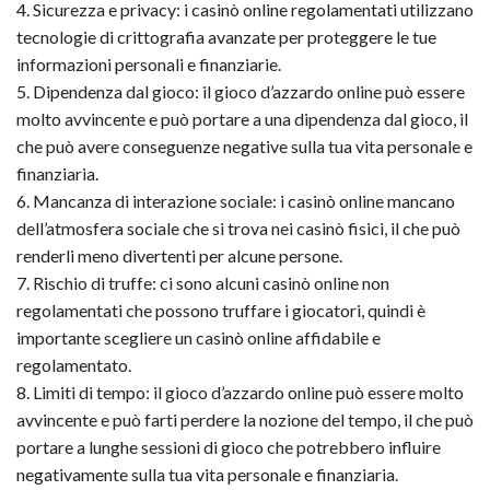
4. Sicurezza e privacy: i casinò online regolamentati utilizzano
tecnologie di crittografia avanzate per proteggere le tue
informazioni personali e finanziarie.
5. Dipendenza dal gioco: il gioco d’azzardo online può essere
molto avvincente e può portare a una dipendenza dal gioco, il
che può avere conseguenze negative sulla tua vita personale e
finanziaria.
6. Mancanza di interazione sociale: i casinò online mancano
dell’atmosfera sociale che si trova nei casinò fisici, il che può
renderli meno divertenti per alcune persone.
7. Rischio di truffe: ci sono alcuni casinò online non
regolamentati che possono truffare i giocatori, quindi è
importante scegliere un casinò online affidabile e
regolamentato.
8. Limiti di tempo: il gioco d’azzardo online può essere molto
avvincente e può farti perdere la nozione del tempo, il che può
portare a lunghe sessioni di gioco che potrebbero influire
negativamente sulla tua vita personale e finanziaria.