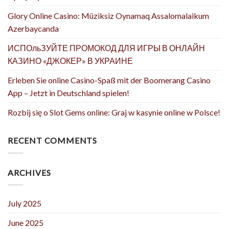
Glory Online Casino: Müziksiz Oynamaq Assalomalaikum
Azerbaycanda
ИСПОльЗУЙТЕ ПРОМОКОД ДЛЯ ИГРЫ В ОНЛАЙН
КАЗИНО «ДЖОКЕР» В УКРАИНЕ
Erleben Sie online Casino-Spaß mit der Boomerang Casino
App – Jetzt in Deutschland spielen!
Rozbij się o Slot Gems online: Graj w kasynie online w Polsce!
RECENT COMMENTS
ARCHIVES
July 2025
June 2025