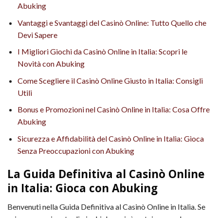
Abuking
Vantaggi e Svantaggi del Casinò Online: Tutto Quello che
Devi Sapere
I Migliori Giochi da Casinò Online in Italia: Scopri le
Novità con Abuking
Come Scegliere il Casinò Online Giusto in Italia: Consigli
Utili
Bonus e Promozioni nel Casinò Online in Italia: Cosa Offre
Abuking
Sicurezza e Affidabilità del Casinò Online in Italia: Gioca
Senza Preoccupazioni con Abuking
La Guida Definitiva al Casinò Online
in Italia: Gioca con Abuking
Benvenuti nella Guida Definitiva al Casinò Online in Italia. Se