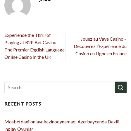
Experience the Thrill of
Jouez au Vave Casino –
Playing at R2P Bet Casino –
Découvrez l’Expérience du
The Premier English Language
Casino en Ligne en France
Online Casino in the UK
RECENT POSTS
Mosbetdaxilonlaynkazinooynamaq: Azerbaycanda Daxili
İnplay Oyunlar