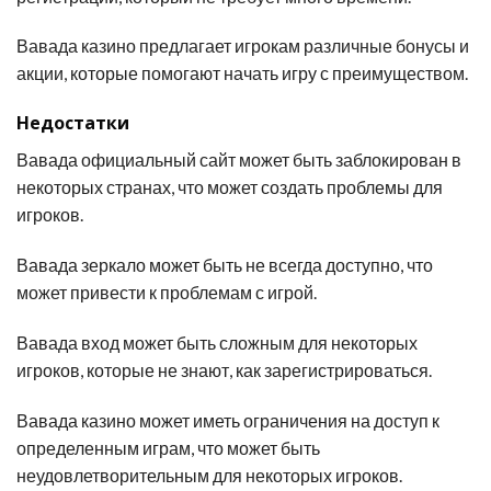
Вавада казино предлагает игрокам различные бонусы и
акции, которые помогают начать игру с преимуществом.
Недостатки
Вавада официальный сайт может быть заблокирован в
некоторых странах, что может создать проблемы для
игроков.
Вавада зеркало может быть не всегда доступно, что
может привести к проблемам с игрой.
Вавада вход может быть сложным для некоторых
игроков, которые не знают, как зарегистрироваться.
Вавада казино может иметь ограничения на доступ к
определенным играм, что может быть
неудовлетворительным для некоторых игроков.