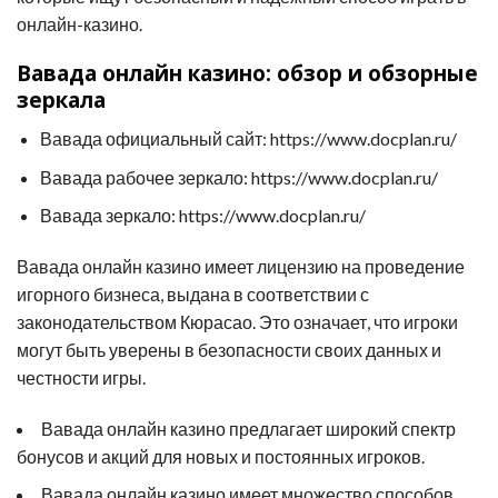
онлайн-казино.
Вавада онлайн казино: обзор и обзорные
зеркала
Вавада официальный сайт: https://www.docplan.ru/
Вавада рабочее зеркало: https://www.docplan.ru/
Вавада зеркало: https://www.docplan.ru/
Вавада онлайн казино имеет лицензию на проведение
игорного бизнеса, выдана в соответствии с
законодательством Кюрасао. Это означает, что игроки
могут быть уверены в безопасности своих данных и
честности игры.
Вавада онлайн казино предлагает широкий спектр
бонусов и акций для новых и постоянных игроков.
Вавада онлайн казино имеет множество способов