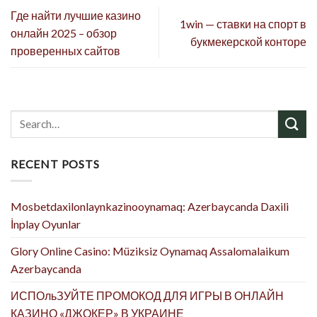
Где найти лучшие казино
1win — ставки на спорт в
онлайн 2025 – обзор
букмекерской конторе
проверенных сайтов
RECENT POSTS
Mosbetdaxilonlaynkazinooynamaq: Azerbaycanda Daxili
İnplay Oyunlar
Glory Online Casino: Müziksiz Oynamaq Assalomalaikum
Azerbaycanda
ИСПОльЗУЙТЕ ПРОМОКОД ДЛЯ ИГРЫ В ОНЛАЙН
КАЗИНО «ДЖОКЕР» В УКРАИНЕ