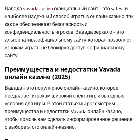
Вавада
vavada casino
официальный сайт – это safest и
наиболее надежный способ играть в онлайн-казино, так
как он обеспечивает безопасность и
конфиденциальность игроков. Вавада зеркало – это
альтернатива официальному сайту, которая позволяет
игрокам играть, не блокируя доступ к официальному
сайту.
Преимущества и недостатки Vavada
онлайн казино (2025)
Вавада – это популярное онлайн-казино, которое
предлагает игрокам широкий спектр игр и выгодные
условия для игры. В этой статье мы рассмотрим
преимущества и недостатки Vavada онлайн казино,
чтобы помочь вам сделать информированное решение
о выборе этого онлайн-казино.