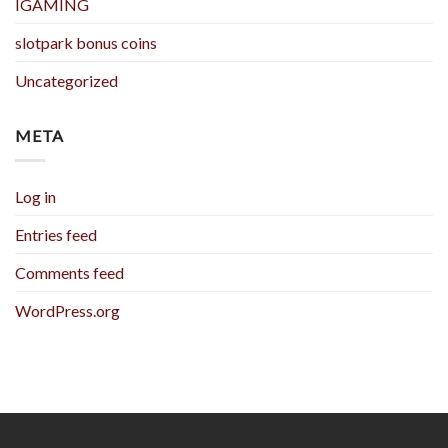
IGAMING
slotpark bonus coins
Uncategorized
META
Log in
Entries feed
Comments feed
WordPress.org