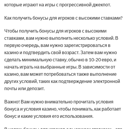
которые играют на игры с прогрессивной джекпот.
Как получить бонусы для игроков с высокими ставками?
Чтобы получить бонусы для игроков с высокими
ставками, вам нужно выполнить несколько условий. В
первую очередь, вам нужно зарегистрироваться в
казино и подтвердить свой возраст. Затем вам нужно
сделать минимальную ставку, обычно в 10-20 евро, и
начать играть на выбранные игры. В зависимости от
казино, вам может потребоваться также выполнение
других условий, таких как подтверждение электронной
почты или депозит.
Важно! Вам нужно внимательно прочитать условия
бонуса и условия казино, чтобы понимать, как работает
бонус и какие условия его использования.