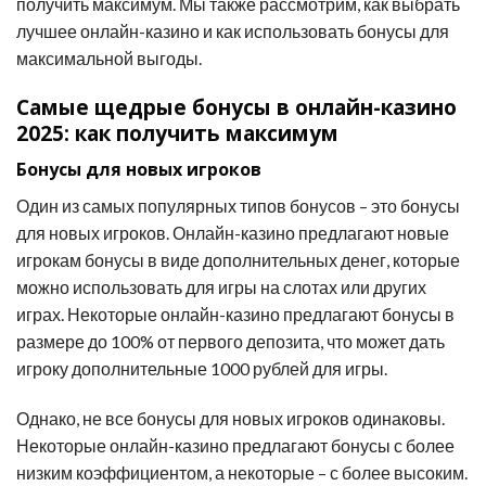
получить максимум. Мы также рассмотрим, как выбрать
лучшее онлайн-казино и как использовать бонусы для
максимальной выгоды.
Самые щедрые бонусы в онлайн-казино
2025: как получить максимум
Бонусы для новых игроков
Один из самых популярных типов бонусов – это бонусы
для новых игроков. Онлайн-казино предлагают новые
игрокам бонусы в виде дополнительных денег, которые
можно использовать для игры на слотах или других
играх. Некоторые онлайн-казино предлагают бонусы в
размере до 100% от первого депозита, что может дать
игроку дополнительные 1000 рублей для игры.
Однако, не все бонусы для новых игроков одинаковы.
Некоторые онлайн-казино предлагают бонусы с более
низким коэффициентом, а некоторые – с более высоким.