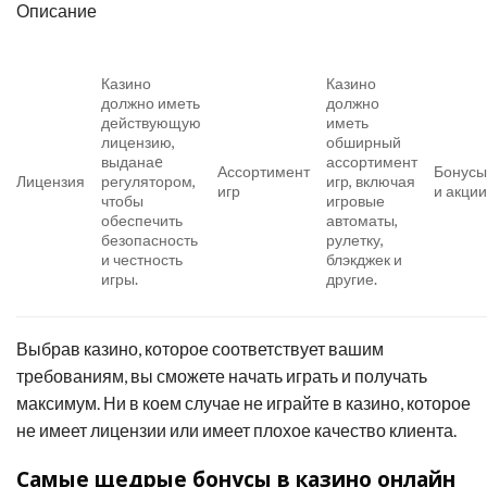
Описание
Казино
Казино
должно иметь
должно
действующую
иметь
лицензию,
обширный
выданаe
ассортимент
Ассортимент
Бонус
Лицензия
регулятором,
игр, включая
игр
и акци
чтобы
игровые
обеспечить
автоматы,
безопасность
рулетку,
и честность
блэкджек и
игры.
другие.
Выбрав казино, которое соответствует вашим
требованиям, вы сможете начать играть и получать
максимум. Ни в коем случае не играйте в казино, которое
не имеет лицензии или имеет плохое качество клиента.
Самые щедрые бонусы в казино онлайн