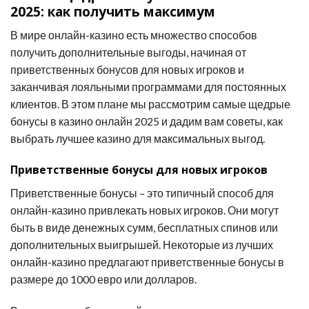
2025: как получить максимум
В мире онлайн-казино есть множество способов
получить дополнительные выгоды, начиная от
приветственных бонусов для новых игроков и
заканчивая лояльными программами для постоянных
клиентов. В этом плане мы рассмотрим самые щедрые
бонусы в казино онлайн 2025 и дадим вам советы, как
выбрать лучшее казино для максимальных выгод.
Приветственные бонусы для новых игроков
Приветственные бонусы – это типичный способ для
онлайн-казино привлекать новых игроков. Они могут
быть в виде денежных сумм, бесплатных спинов или
дополнительных выигрышей. Некоторые из лучших
онлайн-казино предлагают приветственные бонусы в
размере до 1000 евро или долларов.