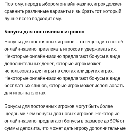
Поэтому, перед выбором онлайн-казино, игрок должен
сравнить различные варианты и выбрать тот, который
лучше всего подходит ему.
Бонусы для постоянных игроков
Бонусы для постоянных игроков – это еще один способ
онлайн-казино привлекать игроков и удерживать их.
Некоторые онлайн-казино предлагают бонусы в виде
дополнительных денег, которые игрок может
использовать для игры на слотах или других играх.
Некоторые онлайн-казино предлагают бонусы в виде
бесплатных спинов, которые игрок может использовать
для игры на слотах.
Бонусы для постоянных игроков могут быть более
щедрыми, чем бонусы для новых игроков. Некоторые
онлайн-казино предлагают бонусы в размере до 50% от
суммы депозита, что может дать игроку дополнительные