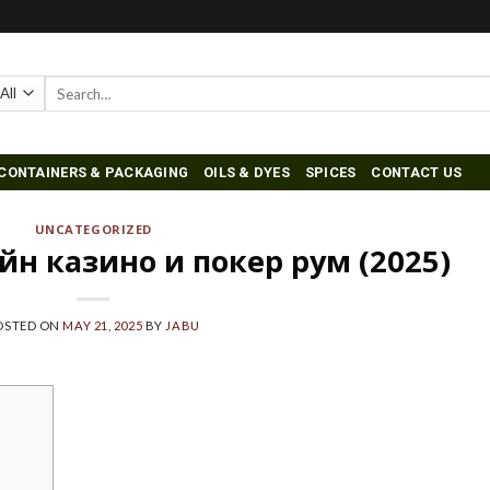
Search
for:
CONTAINERS & PACKAGING
OILS & DYES
SPICES
CONTACT US
UNCATEGORIZED
йн казино и покер рум (2025)
OSTED ON
MAY 21, 2025
BY
JABU