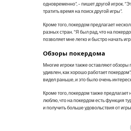
одновременно”, – пишет другой игрок. “
тратить время на поиск другой игры”.
Кроме того, покердом предлагает нескол
разных стран. “Я был рад, что на покердо
позволяет мне легко и быстро начать игра
Обзоры покердома
Многие игроки также оставляют обзоры 
удивлен, как хорошо работает покердом”,
видел раньше, и это было очень интересн
Кроме того, покердом также предлагает 
люблю, что на покердом есть функция тур
и получить больше удовольствия от игры