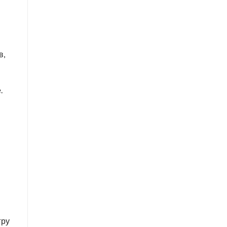
в,
.
гру