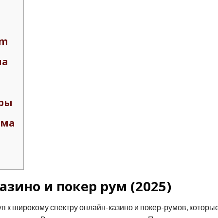
om
ма
оры
ома
азино и покер рум (2025)
п к широкому спектру онлайн-казино и покер-румов, которы