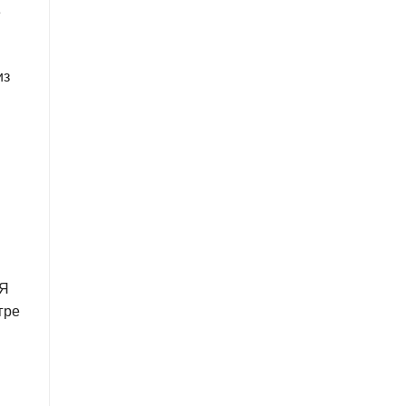
е
из
“Я
гре