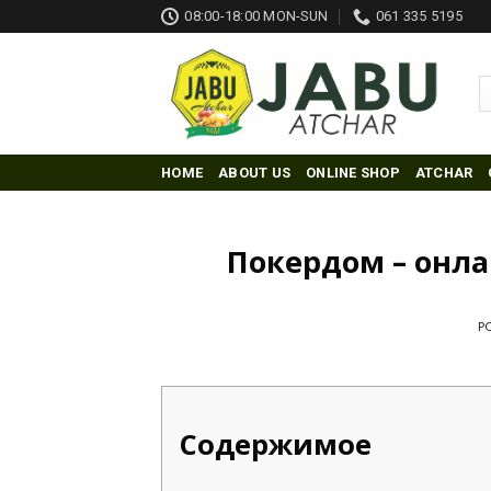
Skip
08:00-18:00 MON-SUN
061 335 5195
to
content
HOME
ABOUT US
ONLINE SHOP
ATCHAR
Покердом – онла
P
Содержимое