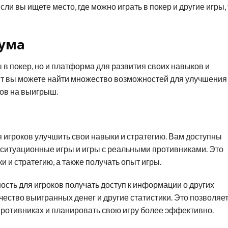
ли вы ищете место, где можно играть в покер и другие игры, 
рума
ы в покер, но и платформа для развития своих навыков и
йт вы можете найти множество возможностей для улучшения
сов на выигрыш.
я игроков улучшить свои навыки и стратегию. Вам доступны
 ситуационные игры и игры с реальными противниками. Это
и и стратегию, а также получать опыт игры.
ность для игроков получать доступ к информации о других
ичество выигранных денег и другие статистики. Это позволяе
ротивниках и планировать свою игру более эффективно.