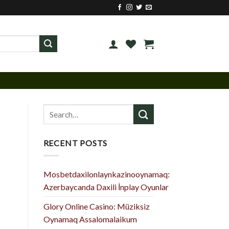
RECENT POSTS
Mosbetdaxilonlaynkazinooynamaq:
Azerbaycanda Daxili İnplay Oyunlar
Glory Online Casino: Müziksiz
Oynamaq Assalomalaikum