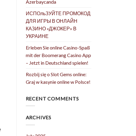
Azerbaycanda
ИСПОльЗУЙТЕ ПРОМОКОД
ДЛЯ ИГРЫ В ОНЛАЙН
КАЗИНО «ДЖОКЕР» В
УКРАИНЕ
Erleben Sie online Casino-Spaß
mit der Boomerang Casino App
– Jetzt in Deutschland spielen!
Rozbij się o Slot Gems online:
Graj w kasynie online w Polsce!
RECENT COMMENTS
ARCHIVES
е
July 2025