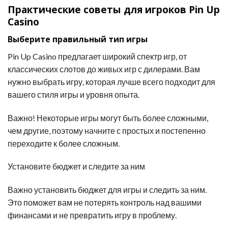
Практические советы для игроков Pin Up
Casino
Выберите правильный тип игры
Pin Up Casino предлагает широкий спектр игр, от
классических слотов до живых игр с дилерами. Вам
нужно выбрать игру, которая лучше всего подходит для
вашего стиля игры и уровня опыта.
Важно! Некоторые игры могут быть более сложными,
чем другие, поэтому начните с простых и постепенно
переходите к более сложным.
Установите бюджет и следите за ним
Важно установить бюджет для игры и следить за ним.
Это поможет вам не потерять контроль над вашими
финансами и не превратить игру в проблему.