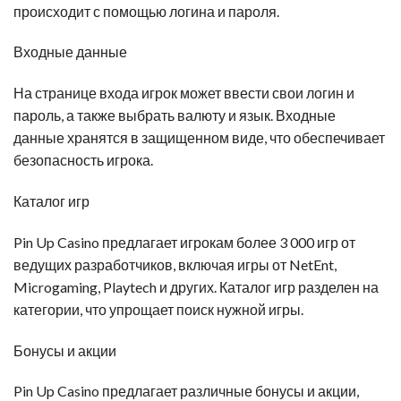
происходит с помощью логина и пароля.
Входные данные
На странице входа игрок может ввести свои логин и
пароль, а также выбрать валюту и язык. Входные
данные хранятся в защищенном виде, что обеспечивает
безопасность игрока.
Каталог игр
Pin Up Casino предлагает игрокам более 3 000 игр от
ведущих разработчиков, включая игры от NetEnt,
Microgaming, Playtech и других. Каталог игр разделен на
категории, что упрощает поиск нужной игры.
Бонусы и акции
Pin Up Casino предлагает различные бонусы и акции,