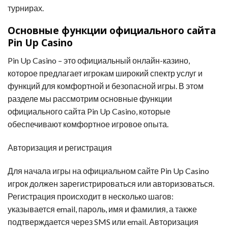
турнирах.
Основные функции официального сайта
Pin Up Casino
Pin Up Casino – это официальный онлайн-казино,
которое предлагает игрокам широкий спектр услуг и
функций для комфортной и безопасной игры. В этом
разделе мы рассмотрим основные функции
официального сайта Pin Up Casino, которые
обеспечивают комфортное игровое опыта.
Авторизация и регистрация
Для начала игры на официальном сайте Pin Up Casino
игрок должен зарегистрироваться или авторизоваться.
Регистрация происходит в несколько шагов:
указывается email, пароль, имя и фамилия, а также
подтверждается через SMS или email. Авторизация