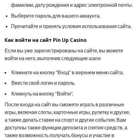
фамилию, дату рождения и адрес электронной почты.
Выберите пароль для вашего аккаунта.
Прочитайте и принять условия использования сайта.
Как войти на сайт Pin Up Casino
Если вы уже зарегистрированы на сайте, вы можете
войти на него, выполнив следующие шаги:
Кликните на кнопку “Вход” в верхнем меню сайта.
Ввести свой логин и пароль.
Кликнуть на кнопку “Войти”.
После входа на сайт вы сможете играть в различные
игры, включая слоты, карточные игры, рулетку и другие,
а также делать ставки на спорт и другие события. Вам
доступны также функции депозита и снятия средств, а
также возможность получать бонусы и участие в