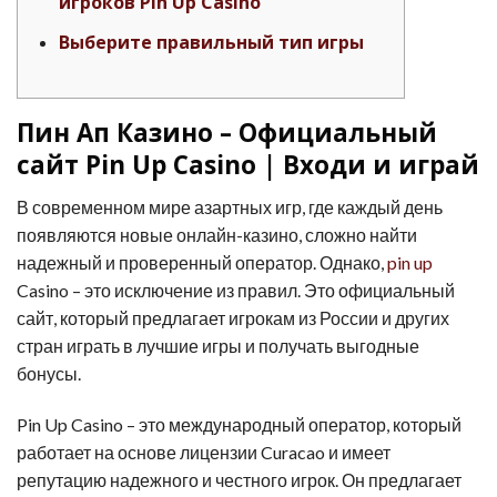
игроков Pin Up Casino
Выберите правильный тип игры
Пин Ап Казино – Официальный
сайт Pin Up Casino | Входи и играй
В современном мире азартных игр, где каждый день
появляются новые онлайн-казино, сложно найти
надежный и проверенный оператор. Однако,
pin up
Casino – это исключение из правил. Это официальный
сайт, который предлагает игрокам из России и других
стран играть в лучшие игры и получать выгодные
бонусы.
Pin Up Casino – это международный оператор, который
работает на основе лицензии Curacao и имеет
репутацию надежного и честного игрок. Он предлагает