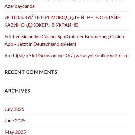
Azerbaycanda
ИСПОльЗУЙТЕ ПРОМОКОД ДЛЯ ИГРЫ В ОНЛАЙН
КАЗИНО «ДЖОКЕР» В УКРАИНЕ
Erleben Sie online Casino-Spaß mit der Boomerang Casino
App – Jetzt in Deutschland spielen!
Rozbij się o Slot Gems online: Graj w kasynie online w Polsce!
RECENT COMMENTS
ARCHIVES
July 2025
June 2025
May 2025