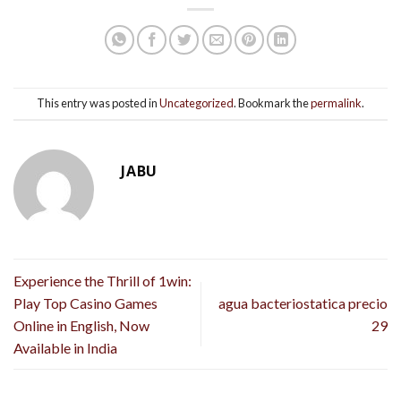
This entry was posted in
Uncategorized
. Bookmark the
permalink
.
JABU
Experience the Thrill of 1win:
Play Top Casino Games
agua bacteriostatica precio
Online in English, Now
29
Available in India