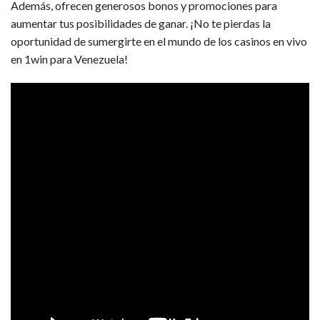
Además, ofrecen generosos bonos y promociones para
aumentar tus posibilidades de ganar. ¡No te pierdas la
oportunidad de sumergirte en el mundo de los casinos en vivo
en 1win para Venezuela!