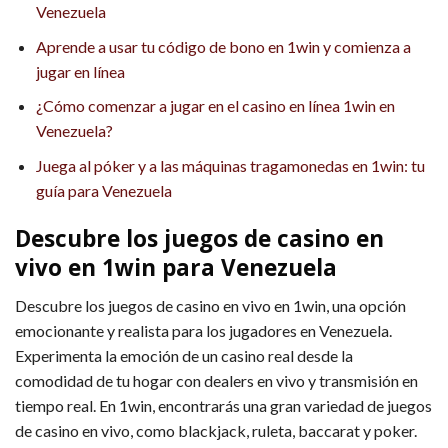
Venezuela
Aprende a usar tu código de bono en 1win y comienza a
jugar en línea
¿Cómo comenzar a jugar en el casino en línea 1win en
Venezuela?
Juega al póker y a las máquinas tragamonedas en 1win: tu
guía para Venezuela
Descubre los juegos de casino en
vivo en 1win para Venezuela
Descubre los juegos de casino en vivo en 1win, una opción
emocionante y realista para los jugadores en Venezuela.
Experimenta la emoción de un casino real desde la
comodidad de tu hogar con dealers en vivo y transmisión en
tiempo real. En 1win, encontrarás una gran variedad de juegos
de casino en vivo, como blackjack, ruleta, baccarat y poker.