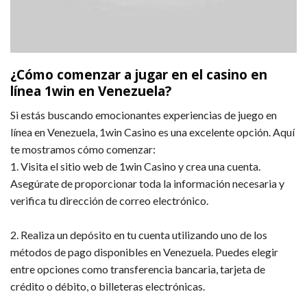
¿Cómo comenzar a jugar en el casino en
línea 1win en Venezuela?
Si estás buscando emocionantes experiencias de juego en
línea en Venezuela, 1win Casino es una excelente opción. Aquí
te mostramos cómo comenzar:
1. Visita el sitio web de 1win Casino y crea una cuenta.
Asegúrate de proporcionar toda la información necesaria y
verifica tu dirección de correo electrónico.
2. Realiza un depósito en tu cuenta utilizando uno de los
métodos de pago disponibles en Venezuela. Puedes elegir
entre opciones como transferencia bancaria, tarjeta de
crédito o débito, o billeteras electrónicas.