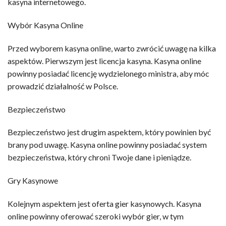
kasyna internetowego.
Wybór Kasyna Online
Przed wyborem kasyna online, warto zwrócić uwagę na kilka
aspektów. Pierwszym jest licencja kasyna. Kasyna online
powinny posiadać licencję wydzielonego ministra, aby móc
prowadzić działalność w Polsce.
Bezpieczeństwo
Bezpieczeństwo jest drugim aspektem, który powinien być
brany pod uwagę. Kasyna online powinny posiadać system
bezpieczeństwa, który chroni Twoje dane i pieniądze.
Gry Kasynowe
Kolejnym aspektem jest oferta gier kasynowych. Kasyna
online powinny oferować szeroki wybór gier, w tym