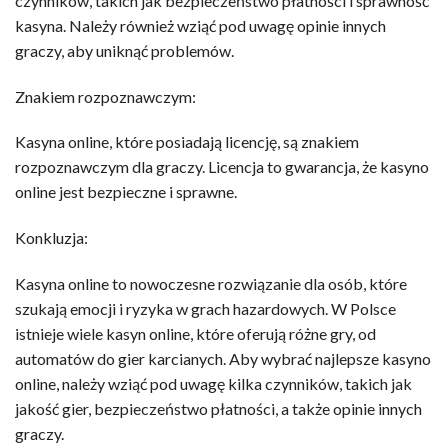
czynników, takich jak bezpieczeństwo płatności i sprawność
kasyna. Należy również wziąć pod uwagę opinie innych
graczy, aby uniknąć problemów.
Znakiem rozpoznawczym:
Kasyna online, które posiadają licencję, są znakiem
rozpoznawczym dla graczy. Licencja to gwarancja, że kasyno
online jest bezpieczne i sprawne.
Konkluzja:
Kasyna online to nowoczesne rozwiązanie dla osób, które
szukają emocji i ryzyka w grach hazardowych. W Polsce
istnieje wiele kasyn online, które oferują różne gry, od
automatów do gier karcianych. Aby wybrać najlepsze kasyno
online, należy wziąć pod uwagę kilka czynników, takich jak
jakość gier, bezpieczeństwo płatności, a także opinie innych
graczy.