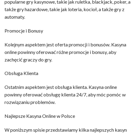
popularne gry kasynowe, takie jak ruletka, blackjack, poker, a
także gry hazardowe, takie jak loteria, kocioł, a także gry z
automaty.
Promocje i Bonusy
Kolejnym aspektem jest oferta promocji i bonusów. Kasyna
online powinny oferować różne promocje i bonusy, aby
zachęcić graczy do gry.
Obsługa Klienta
Ostatnim aspektem jest obsługa klienta. Kasyna online
powinny oferować obsługę klienta 24/7, aby móc pomóc w
rozwiązaniu problemów.
Najlepsze Kasyna Online w Polsce
W poniższym spisie przedstawiamy kilka najlepszych kasyn