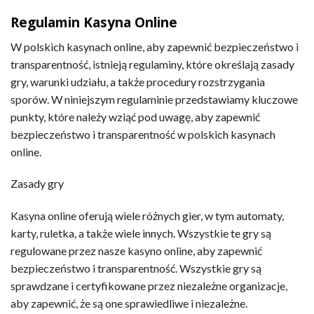
Regulamin Kasyna Online
W polskich kasynach online, aby zapewnić bezpieczeństwo i
transparentność, istnieją regulaminy, które określają zasady
gry, warunki udziału, a także procedury rozstrzygania
sporów. W niniejszym regulaminie przedstawiamy kluczowe
punkty, które należy wziąć pod uwagę, aby zapewnić
bezpieczeństwo i transparentność w polskich kasynach
online.
Zasady gry
Kasyna online oferują wiele różnych gier, w tym automaty,
karty, ruletka, a także wiele innych. Wszystkie te gry są
regulowane przez nasze kasyno online, aby zapewnić
bezpieczeństwo i transparentność. Wszystkie gry są
sprawdzane i certyfikowane przez niezależne organizacje,
aby zapewnić, że są one sprawiedliwe i niezależne.