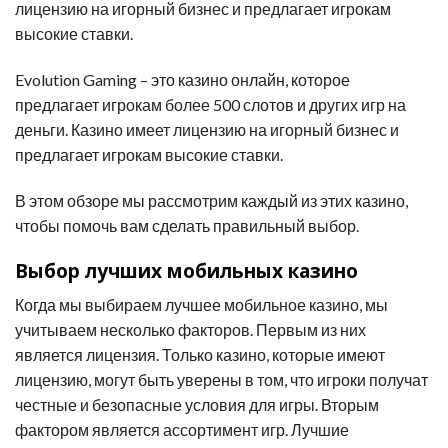
лицензию на игорный бизнес и предлагает игрокам
высокие ставки.
Evolution Gaming – это казино онлайн, которое
предлагает игрокам более 500 слотов и других игр на
деньги. Казино имеет лицензию на игорный бизнес и
предлагает игрокам высокие ставки.
В этом обзоре мы рассмотрим каждый из этих казино,
чтобы помочь вам сделать правильный выбор.
Выбор лучших мобильных казино
Когда мы выбираем лучшее мобильное казино, мы
учитываем несколько факторов. Первым из них
является лицензия. Только казино, которые имеют
лицензию, могут быть уверены в том, что игроки получат
честные и безопасные условия для игры. Вторым
фактором является ассортимент игр. Лучшие