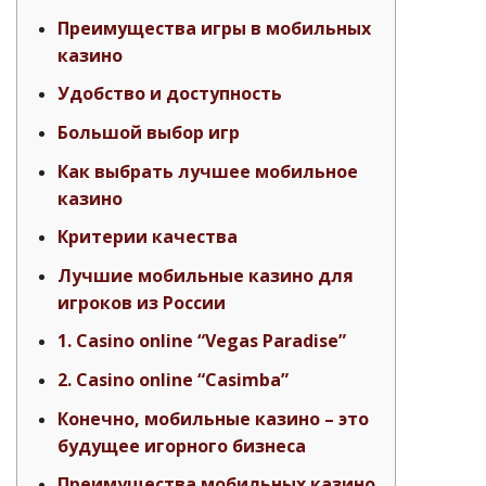
Преимущества игры в мобильных
казино
Удобство и доступность
Большой выбор игр
Как выбрать лучшее мобильное
казино
Критерии качества
Лучшие мобильные казино для
игроков из России
1. Casino online “Vegas Paradise”
2. Casino online “Casimba”
Конечно, мобильные казино – это
будущее игорного бизнеса
Преимущества мобильных казино