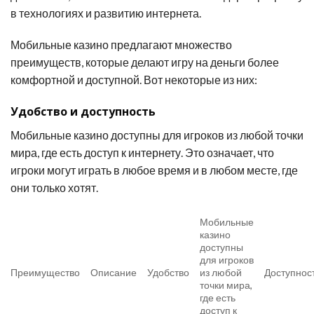
в технологиях и развитию интернета.
Мобильные казино предлагают множество
преимуществ, которые делают игру на деньги более
комфортной и доступной. Вот некоторые из них:
Удобство и доступность
Мобильные казино доступны для игроков из любой точки
мира, где есть доступ к интернету. Это означает, что
игроки могут играть в любое время и в любом месте, где
они только хотят.
Мобильные
казино
доступны
для игроков
Преимущество
Описание
Удобство
из любой
Доступнос
точки мира,
где есть
доступ к