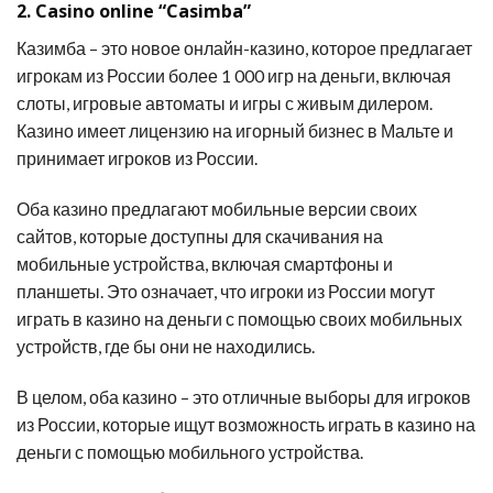
2. Casino online “Casimba”
Казимба – это новое онлайн-казино, которое предлагает
игрокам из России более 1 000 игр на деньги, включая
слоты, игровые автоматы и игры с живым дилером.
Казино имеет лицензию на игорный бизнес в Мальте и
принимает игроков из России.
Оба казино предлагают мобильные версии своих
сайтов, которые доступны для скачивания на
мобильные устройства, включая смартфоны и
планшеты. Это означает, что игроки из России могут
играть в казино на деньги с помощью своих мобильных
устройств, где бы они не находились.
В целом, оба казино – это отличные выборы для игроков
из России, которые ищут возможность играть в казино на
деньги с помощью мобильного устройства.