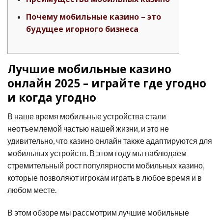
Почему мобильные казино – это
будущее игорного бизнеса
Лучшие мобильные казино
онлайн 2025 – играйте где угодно
и когда угодно
В наше время мобильные устройства стали
неотъемлемой частью нашей жизни, и это не
удивительно, что казино онлайн также адаптируются для
мобильных устройств. В этом году мы наблюдаем
стремительный рост популярности мобильных казино,
которые позволяют игрокам играть в любое время и в
любом месте.
В этом обзоре мы рассмотрим лучшие мобильные