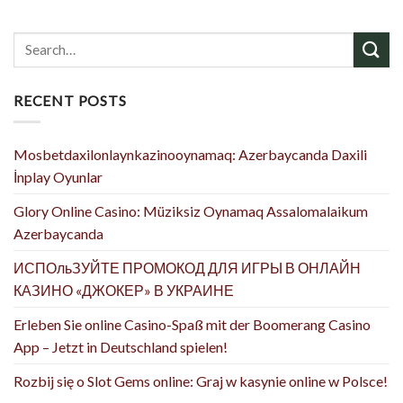
RECENT POSTS
Mosbetdaxilonlaynkazinooynamaq: Azerbaycanda Daxili
İnplay Oyunlar
Glory Online Casino: Müziksiz Oynamaq Assalomalaikum
Azerbaycanda
ИСПОльЗУЙТЕ ПРОМОКОД ДЛЯ ИГРЫ В ОНЛАЙН
КАЗИНО «ДЖОКЕР» В УКРАИНЕ
Erleben Sie online Casino-Spaß mit der Boomerang Casino
App – Jetzt in Deutschland spielen!
Rozbij się o Slot Gems online: Graj w kasynie online w Polsce!