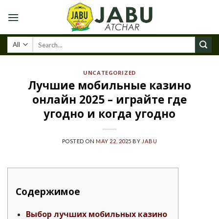
Skip
to
content
Search
for:
UNCATEGORIZED
Лучшие мобильные казино
онлайн 2025 – играйте где
угодно и когда угодно
POSTED ON
MAY 22, 2025
BY
JABU
Содержимое
Выбор лучших мобильных казино