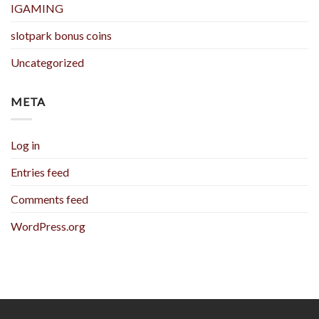
IGAMING
slotpark bonus coins
Uncategorized
META
Log in
Entries feed
Comments feed
WordPress.org