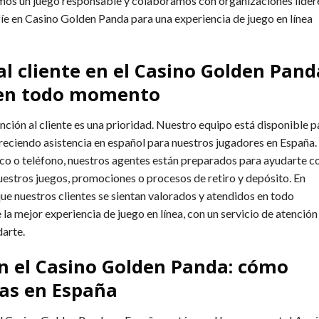
mos un juego responsable y colaboramos con organizaciones líder
nfíe en Casino Golden Panda para una experiencia de juego en línea
 al cliente en el Casino Golden Pand
 en todo momento
nción al cliente es una prioridad. Nuestro equipo está disponible p
reciendo asistencia en español para nuestros jugadores en España.
nico o teléfono, nuestros agentes están preparados para ayudarte c
uestros juegos, promociones o procesos de retiro y depósito. En
 nuestros clientes se sientan valorados y atendidos en todo
a mejor experiencia de juego en línea, con un servicio de atención 
darte.
n el Casino Golden Panda: cómo
as en España