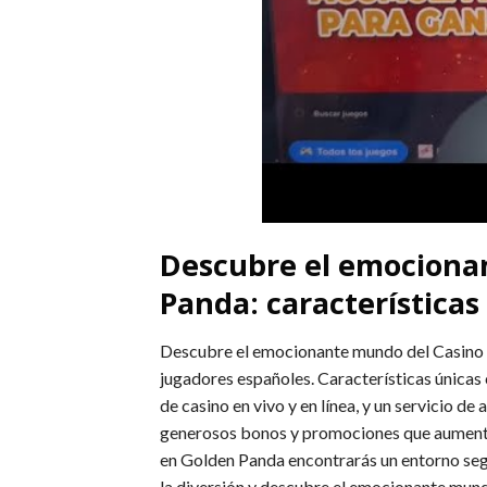
Descubre el emociona
Panda: características
Descubre el emocionante mundo del Casino Go
jugadores españoles. Características únicas
de casino en vivo y en línea, y un servicio d
generosos bonos y promociones que aumentar
en Golden Panda encontrarás un entorno segur
la diversión y descubre el emocionante mu