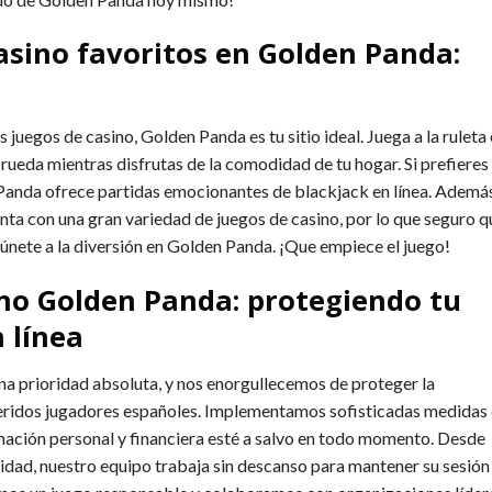
casino favoritos en Golden Panda:
 juegos de casino, Golden Panda es tu sitio ideal. Juega a la ruleta
rueda mientras disfrutas de la comodidad de tu hogar. Si prefieres 
 Panda ofrece partidas emocionantes de blackjack en línea. Ademá
enta con una gran variedad de juegos de casino, por lo que seguro q
únete a la diversión en Golden Panda. ¡Que empiece el juego!
ino Golden Panda: protegiendo tu
 línea
na prioridad absoluta, y nos enorgullecemos de proteger la
queridos jugadores españoles. Implementamos sofisticadas medidas
mación personal y financiera esté a salvo en todo momento. Desde
tidad, nuestro equipo trabaja sin descanso para mantener su sesión