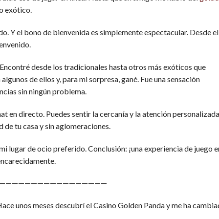
o exótico.
ápido. Y el bono de bienvenida es simplemente espectacular. Desde el
ienvenido.
 Encontré desde los tradicionales hasta otros más exóticos que
algunos de ellos y, para mi sorpresa, gané. Fue una sensación
ancias sin ningún problema.
at en directo. Puedes sentir la cercanía y la atención personalizad
d de tu casa y sin aglomeraciones.
i lugar de ocio preferido. Conclusión: ¡una experiencia de juego e
 encarecidamente.
—————————————————
s. Hace unos meses descubrí el Casino Golden Panda y me ha cambi