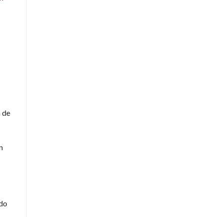
a de
n
ado