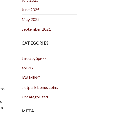
June 2025
May 2025
September 2021
CATEGORIES
! Без рубрики
aprPB
IGAMING
slotpark bonus coins
gos
Uncategorized
,
 a
META