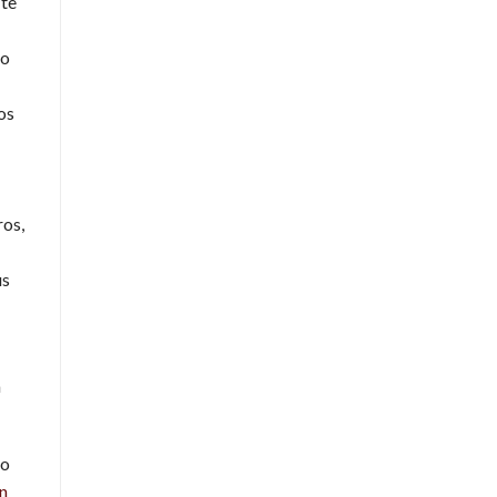
 te
no
os
ros,
us
a
do
n