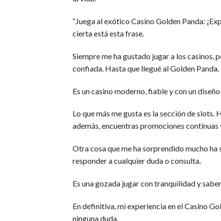
“Juega al exótico Casino Golden Panda: ¡Exp
cierta está esta frase.
Siempre me ha gustado jugar a los casinos, 
confiada. Hasta que llegué al Golden Panda.
Es un casino moderno, fiable y con un diseño 
Lo que más me gusta es la sección de slots. H
además, encuentras promociones continuas 
Otra cosa que me ha sorprendido mucho ha si
responder a cualquier duda o consulta.
Es una gozada jugar con tranquilidad y saber
En definitiva, mi experiencia en el Casino G
ninguna duda.