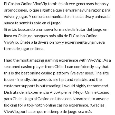
El Casino Online VivoVip también ofrece generosos bonos y
promociones, lo que significa que siempre hay una razón para
volver y jugar. Y con una comunidad en línea activa y animada,
nunca te sentirás solo en el juego.
Si estás buscando una nueva forma de disfrutar del juego en
línea en Chile, no busques más allá de El Casino Online
VivoVip. Únete a la diversión hoy y experimenta una nueva
forma de jugar en línea.
I had the most amazing gaming experience with VivoVip! As a
seasoned casino player from Chile, I can confidently say that
this is the best online casino platform I’ve ever used. The site
is user-friendly, the payouts are fast and reliable, and the
customer support is outstanding. I would highly recommend
Disfruta de la Experiencia VivoVip en el Mejor Online Casino
para Chile: ¡Juga al Casino en Línea con Nosotros! to anyone
looking for a top-notch online casino experience. ¡Gracias,
VivoVip, por hacer que mi tiempo de juego sea más