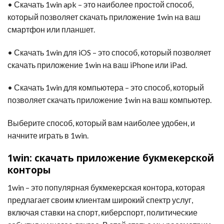
• Скачать 1win apk – это наиболее простой способ,
который позволяет скачать приложение 1win на ваш
смартфон или планшет.
• Скачать 1win для iOS – это способ, который позволяет
скачать приложение 1win на ваш iPhone или iPad.
• Скачать 1win для компьютера – это способ, который
позволяет скачать приложение 1win на ваш компьютер.
Выберите способ, который вам наиболее удобен, и
начните играть в 1win.
1win: скачать приложение букмекерской
конторы
1win – это популярная букмекерская контора, которая
предлагает своим клиентам широкий спектр услуг,
включая ставки на спорт, киберспорт, политические