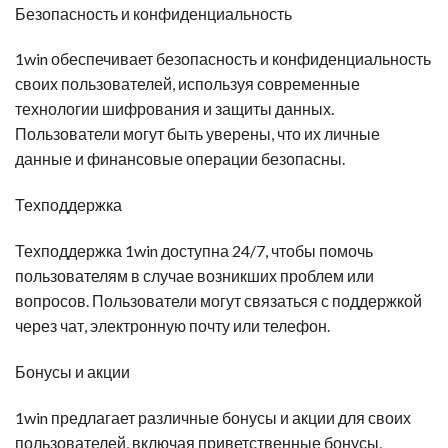
Безопасность и конфиденциальность
1win обеспечивает безопасность и конфиденциальность
своих пользователей, используя современные
технологии шифрования и защиты данных.
Пользователи могут быть уверены, что их личные
данные и финансовые операции безопасны.
Техподдержка
Техподдержка 1win доступна 24/7, чтобы помочь
пользователям в случае возникших проблем или
вопросов. Пользователи могут связаться с поддержкой
через чат, электронную почту или телефон.
Бонусы и акции
1win предлагает различные бонусы и акции для своих
пользователей, включая приветственные бонусы,