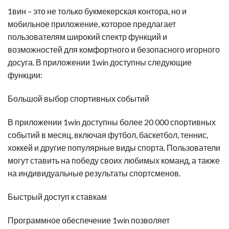
1вин – это не только букмекерская контора, но и
мобильное приложение, которое предлагает
пользователям широкий спектр функций и
возможностей для комфортного и безопасного игорного
досуга. В приложении 1win доступны следующие
функции:
Большой выбор спортивных событий
В приложении 1win доступны более 20 000 спортивных
событий в месяц, включая футбол, баскетбол, теннис,
хоккей и другие популярные виды спорта. Пользователи
могут ставить на победу своих любимых команд, а также
на индивидуальные результаты спортсменов.
Быстрый доступ к ставкам
Программное обеспечение 1win позволяет