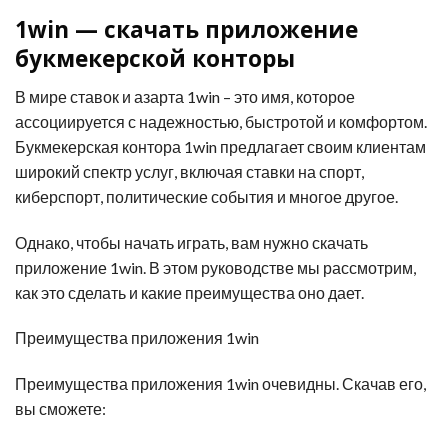
1win — скачать приложение
букмекерской конторы
В мире ставок и азарта 1win – это имя, которое
ассоциируется с надежностью, быстротой и комфортом.
Букмекерская контора 1win предлагает своим клиентам
широкий спектр услуг, включая ставки на спорт,
киберспорт, политические события и многое другое.
Однако, чтобы начать играть, вам нужно скачать
приложение 1win. В этом руководстве мы рассмотрим,
как это сделать и какие преимущества оно дает.
Преимущества приложения 1win
Преимущества приложения 1win очевидны. Скачав его,
вы сможете: