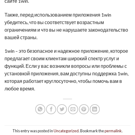
сайте 1win.
Также, перед использованием приложения 1win
убедитесь, что вы соответствует возрастным
ограничениям и что вы не нарушаете законодательство
вашей страны.
1win – это безопасное и надежное приложение, которое
предлагает своим клиентам широкий спектр услуг и
функций. Если у вас возникли вопросы или проблемы с
установкой приложения, вам доступны поддержка 1win,
которая работает круглосуточно, чтобы помочь вам в
любое время.
This entry was posted in
Uncategorized
. Bookmark the
permalink
.