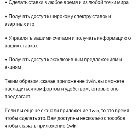
• Сделать ставки в любое время и из любой точки мира
• Получать доступ к широкому спектру ставок и
азартных игр
• Управлять вашими счетами и получать информацию о
ваших ставках
• Получать доступ к эксклюзивным предложениям и
акциям
Таким образом, скачав приложение 1win, вы сможете
насладиться комфортом и удобством, которые оно
предлагает.
Если вы еще не скачали приложение 1win, то это время,
чтобы сделать это. Вам доступны несколько способов,
чтобы скачать приложение 1win: