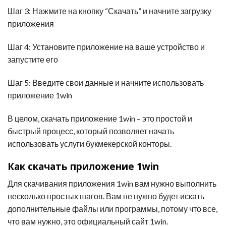
Шаг 3: Нажмите на кнопку “Скачать” и начните загрузку
приложения
Шаг 4: Установите приложение на ваше устройство и
запустите его
Шаг 5: Введите свои данные и начните использовать
приложение 1win
В целом, скачать приложение 1win – это простой и
быстрый процесс, который позволяет начать
использовать услуги букмекерской конторы.
Как скачать приложение 1win
Для скачивания приложения 1win вам нужно выполнить
несколько простых шагов. Вам не нужно будет искать
дополнительные файлы или программы, потому что все,
что вам нужно, это официальный сайт 1win.