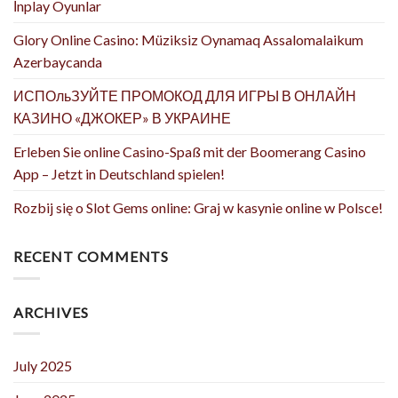
İnplay Oyunlar
Glory Online Casino: Müziksiz Oynamaq Assalomalaikum
Azerbaycanda
ИСПОльЗУЙТЕ ПРОМОКОД ДЛЯ ИГРЫ В ОНЛАЙН
КАЗИНО «ДЖОКЕР» В УКРАИНЕ
Erleben Sie online Casino-Spaß mit der Boomerang Casino
App – Jetzt in Deutschland spielen!
Rozbij się o Slot Gems online: Graj w kasynie online w Polsce!
RECENT COMMENTS
ARCHIVES
July 2025