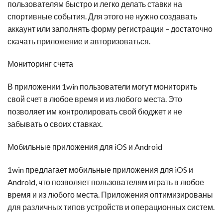
пользователям быстро и легко делать ставки на
спортивные события. Для этого не нужно создавать
аккаунт или заполнять форму регистрации – достаточно
скачать приложение и авторизоваться.
Мониторинг счета
В приложении 1win пользователи могут мониторить
свой счет в любое время и из любого места. Это
позволяет им контролировать свой бюджет и не
забывать о своих ставках.
Мобильные приложения для iOS и Android
1win предлагает мобильные приложения для iOS и
Android, что позволяет пользователям играть в любое
время и из любого места. Приложения оптимизированы
для различных типов устройств и операционных систем.