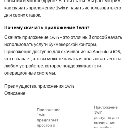
события и многое другое. В этой статье мы рассмотрим,
как скачать приложение 1win и начать использовать его
для своих ставок.
Почему скачать приложение 1win?
Скачать приложение 1win – это отличный способ начать
использовать услуги букмекерской конторы.
Приложение доступно для скачивания на Android и iOS,
что означает, что вы можете начать использовать его на
любом устройстве, которое поддерживает эти
операционные системы.
Преимущества приложения 1win
Описание
Приложение
Приложение
1win
1win
доступно для
предлагает
скачивания
простой и
на любое