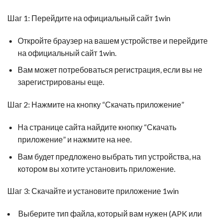
Шаг 1: Перейдите на официальный сайт 1win
Откройте браузер на вашем устройстве и перейдите
на официальный сайт 1win.
Вам может потребоваться регистрация, если вы не
зарегистрированы еще.
Шаг 2: Нажмите на кнопку “Скачать приложение”
На странице сайта найдите кнопку “Скачать
приложение” и нажмите на нее.
Вам будет предложено выбрать тип устройства, на
котором вы хотите установить приложение.
Шаг 3: Скачайте и установите приложение 1win
Выберите тип файла, который вам нужен (APK или