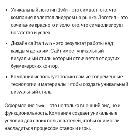
Уникальный логотип 1win – это символ того, что
компания является лидером на рынке. Логотип – это
сочетание красного и золотого, что символизирует
богатство и успех.
Дизайн сайта 1win – это результат работы над
каждым деталям. Сайт имеет уникальный
визуальный стиль, который отличается от других
букмекерских контор.
Компания использует только самые современные
технологии и материалы, чтобы создать уникальный
визуальный стиль.
Оформление 1win – это не только внешний вид, но и
функциональность. Компания создает уникальные
условия для своих пользователей, чтобы они могли
насладиться процессом ставок и игры.