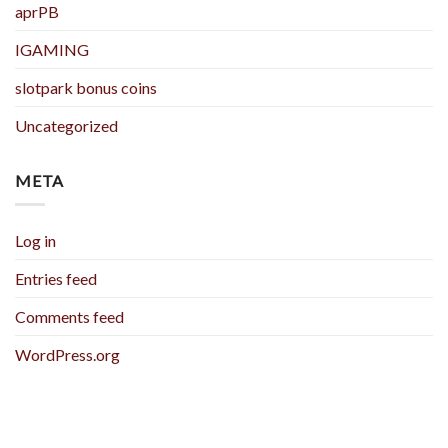
aprPB
IGAMING
slotpark bonus coins
Uncategorized
META
Log in
Entries feed
Comments feed
WordPress.org