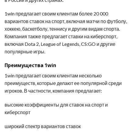
1win предлагает своим клиентам более 20 000
вариантов ставок на спорт, включая матчи по футболу,
хоккею, баскетболу, теннису и другим видам спорта.
Компания также предлагает ставки на киберспорт,
включая Dota 2, League of Legends, CS:GO и другие
популярные игры.
Преимущества 1win
1win предлагает своим клиентам несколько
преимуществ, которые делают ее популярной среди
игроков. В частности, компания предлагает:
высокие коэффициенты для ставок на спорт и
киберспорт
широкий спектр вариантов ставок