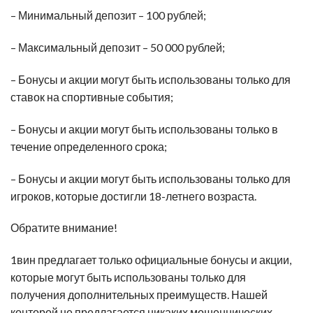
– Минимальный депозит – 100 рублей;
– Максимальный депозит – 50 000 рублей;
– Бонусы и акции могут быть использованы только для
ставок на спортивные события;
– Бонусы и акции могут быть использованы только в
течение определенного срока;
– Бонусы и акции могут быть использованы только для
игроков, которые достигли 18-летнего возраста.
Обратите внимание!
1вин предлагает только официальные бонусы и акции,
которые могут быть использованы только для
получения дополнительных преимуществ. Нашей
конторой не предлагается никаких мошеннических