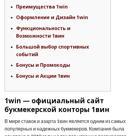
Преимущества 1win
Оформление и Дизайн 1win
Функциональность и
Возможности 1вин
Большой выбор спортивных
событий
Бонусы и Промокоды
Бонусы и Акции 1вин
1win — официальный сайт
букмекерской конторы 1вин
В мире ставок и азарта 1вин является одним из самых
популярных и надежных букмекеров. Компания была