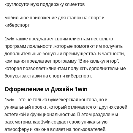
круглосуточную поддержку клиентов
мобильное приложение для ставок на спорт и
киберспорт
1win также предлагает своим клиентам несколько
программ лояльности, которые помогают им получать
дополнительные бонусы и преимущества. В частности,
компания предлагает программу “Вин-калькулятор”,
которая позволяет клиентам получать дополнительные
бонусы за ставки на спорт и киберспорт.
Оформление и Дизайн 1win
1win – это не только букмекерская контора, но и
уникальный проект, который отличается от других своей
эстетикой и функциональностью. В этом разделе мы
рассмотрим, как 1win создает свою уникальную
атмосферу и как она влияет на пользователей.