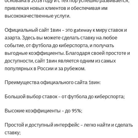
основана в 2018 году и с тех пор успешно развивается,
привлекая новых клиентов и обеспечивая им
высококачественные услуги.
Официальный сайт 1вин – это gateway к миру ставок и
азарта. Здесь вы можете сделать ставку на любое
событие, от футбола до киберспорта, и получать
выгодные коэффициенты. Благодаря своей простоте и
доступности, сайт 1вин является одним из самых
популярных в России и за рубежом.
Преимущества официального сайта 1вин:
Большой выбор ставок – от футбола до киберспорта;
Высокие коэффициенты – до 95%;
Простой и доступный интерфейс – легко найти и сделать
ставку;