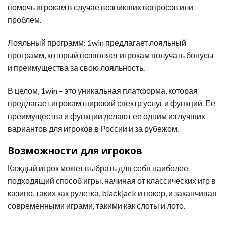
помочь игрокам в случае возникших вопросов или
проблем.
Лояльный программ: 1win предлагает лояльный
программ, который позволяет игрокам получать бонусы
и преимущества за свою лояльность.
В целом, 1win – это уникальная платформа, которая
предлагает игрокам широкий спектр услуг и функций. Ее
преимущества и функции делают ее одним из лучших
вариантов для игроков в России и за рубежом.
Возможности для игроков
Каждый игрок может выбрать для себя наиболее
подходящий способ игры, начиная от классических игр в
казино, таких как рулетка, blackjack и покер, и заканчивая
современными играми, такими как слоты и лото.