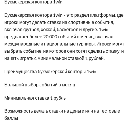
Букмекерская контора 1win
Букмекерская контора 1win – это раздел платформы, где
игроки могут делать ставки на спортивные события,
включая футбол, хоккей, баскетбол и другие. 1win
предлагает более 20 000 событий в месяц, включая
международные и национальные турниры. Игроки могут
выбрать событие, на которое они хотят сделать ставку, и
начать играть с минимальной ставкой 1 рублей.
Преимущества букмекерской конторы 1win
Большой выбор событий в месяц
Минимальная ставка 1 рубль
Возможность делать ставки на деньги или на тестовые
баллы