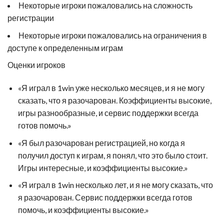
Некоторые игроки пожаловались на сложность
регистрации
Некоторые игроки пожаловались на ограничения в
доступе к определенным играм
Оценки игроков
«Я играл в 1win уже несколько месяцев, и я не могу
сказать, что я разочарован. Коэффициенты высокие,
игры разнообразные, и сервис поддержки всегда
готов помочь.»
«Я был разочарован регистрацией, но когда я
получил доступ к играм, я понял, что это было стоит.
Игры интересные, и коэффициенты высокие.»
«Я играл в 1win несколько лет, и я не могу сказать, что
я разочарован. Сервис поддержки всегда готов
помочь, и коэффициенты высокие.»