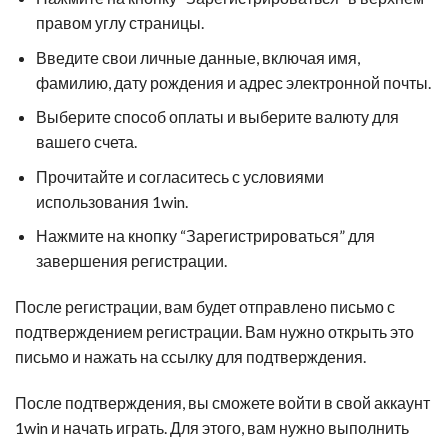
правом углу страницы.
Введите свои личные данные, включая имя,
фамилию, дату рождения и адрес электронной почты.
Выберите способ оплаты и выберите валюту для
вашего счета.
Прочитайте и согласитесь с условиями
использования 1win.
Нажмите на кнопку “Зарегистрироваться” для
завершения регистрации.
После регистрации, вам будет отправлено письмо с
подтверждением регистрации. Вам нужно открыть это
письмо и нажать на ссылку для подтверждения.
После подтверждения, вы сможете войти в свой аккаунт
1win и начать играть. Для этого, вам нужно выполнить