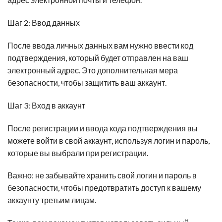
Шаг 2: Ввод данных
После ввода личных данных вам нужно ввести код
подтверждения, который будет отправлен на ваш
электронный адрес. Это дополнительная мера
безопасности, чтобы защитить ваш аккаунт.
Шаг 3: Вход в аккаунт
После регистрации и ввода кода подтверждения вы
можете войти в свой аккаунт, используя логин и пароль,
которые вы выбрали при регистрации.
Важно: не забывайте хранить свой логин и пароль в
безопасности, чтобы предотвратить доступ к вашему
аккаунту третьим лицам.