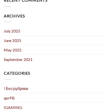
RECENT COMMENTS
ARCHIVES
July 2025
June 2025
May 2025
September 2021
CATEGORIES
! Без рубрики
aprPB
IGAMING