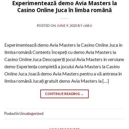
Experimentează demo Avia Masters la
Casino Online Juca în limba română
POSTED ON
JUNE 9, 2025
BY
JABU
Experimentează demo Avia Masters la Casino Online Juca în
limba română Contents Începeți cu demo Avia Masters la
Casino Online Juca Descoperiți jocul Avia Masters în versiune
demo Experiența completă a jocului Avia Masters la Casino
Online Juca Joacă demo Avia Masters pentru a vă antrena în
limba română Jucați gratuit demo Avia Masters la […]
CONTINUE READING
→
Posted in
Uncategorized