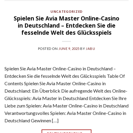
UNCATEGORIZED
Spielen Sie Avia Master Online-Casino
in Deutschland – Entdecken Sie die
fesselnde Welt des Glücksspiels
POSTED ON
JUNE 9, 2025
BY
JABU
Spielen Sie Avia Master Online-Casino in Deutschland –
Entdecken Sie die fesselnde Welt des Glücksspiels Table Of
Contents Spielen Sie Avia Master Online-Casino in
Deutschland: Ein Überblick Die aufregende Welt des Online-
Glücksspiels: Avia Master in Deutschland Entdecken Sie Ihre
Liebe zum Spielen: Avia Master Online-Casino in Deutschland
Verantwortungsvolles Spielen: Avia Master Online-Casino in
Deutschland Gewinnen […]