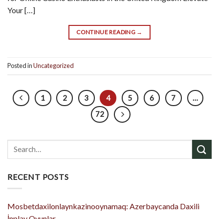
Your […]
CONTINUE READING
→
Posted in
Uncategorized
1
2
3
4
5
6
7
…
72
RECENT POSTS
Mosbetdaxilonlaynkazinooynamaq: Azerbaycanda Daxili
İnplay Oyunlar