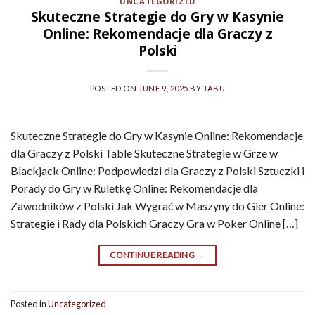
UNCATEGORIZED
Skuteczne Strategie do Gry w Kasynie
Online: Rekomendacje dla Graczy z
Polski
POSTED ON
JUNE 9, 2025
BY
JABU
Skuteczne Strategie do Gry w Kasynie Online: Rekomendacje
dla Graczy z Polski Table Skuteczne Strategie w Grze w
Blackjack Online: Podpowiedzi dla Graczy z Polski Sztuczki i
Porady do Gry w Ruletkę Online: Rekomendacje dla
Zawodników z Polski Jak Wygrać w Maszyny do Gier Online:
Strategie i Rady dla Polskich Graczy Gra w Poker Online […]
CONTINUE READING
→
Posted in
Uncategorized