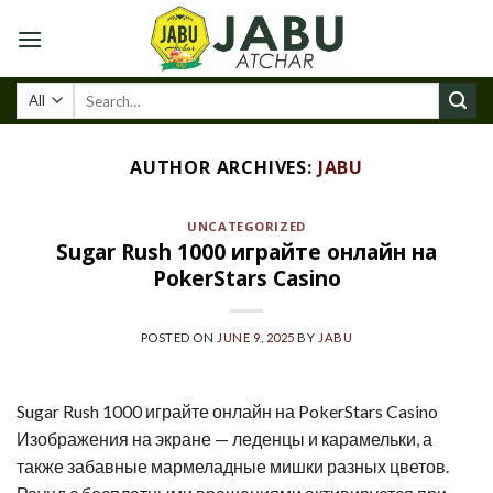
Skip
to
content
Search
for:
AUTHOR ARCHIVES:
JABU
UNCATEGORIZED
Sugar Rush 1000 играйте онлайн на
PokerStars Casino
POSTED ON
JUNE 9, 2025
BY
JABU
Sugar Rush 1000 играйте онлайн на PokerStars Casino
Изображения на экране — леденцы и карамельки, а
также забавные мармеладные мишки разных цветов.